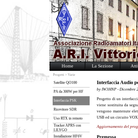
Home
La Sezione
Atti
Progetti > Varie
Interfaccia Audio p
Satellite QO100
by IW3HNP - Dicembre 
PA da 300W per HF
Progetto di un interfacc
Interfaccia PSK
viene sostituita da segn
Ricevitore SDR
vengono mantenute elett
USB ed un circuito VOX 
Uso RTX in remoto
Tracker APRS con
Aggiornamento del proge
LILYGO
Installazione HF6V
Premessa