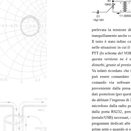
prelevata la tensione d
tranquillamente anche co
Il tutto è stato infine 
nelle situazioni in cui 
PTT
(
lo schema del VOX
questa versione ne è s
disturbi, grazie al prez
Va infatti ricordato che
può essere comandato v
comando via software 
proveniente dalla presa
dati posteriore (per que
da ablitare l’ingresso di
microfono dalla radio pe
dalla porta RS232, perc
(seriale/USB) necessari
programmi dedicati alle
prime armi o quando si 