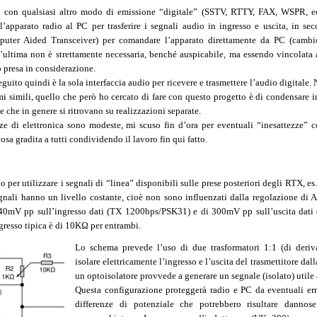
o con qualsiasi altro modo di emissione “digitale” (SSTV, RTTY, FAX, WSPR, ec
 l’apparato radio al PC per trasferire i segnali audio in ingresso e uscita, in s
uter Aided Transceiver) per comandare l’apparato direttamente da PC (cambi
’ultima non è strettamente necessaria, benché auspicabile, ma essendo vincolata a
 presa in considerazione.
uito quindi è la sola interfaccia audio per ricevere e trasmettere l’audio digitale. 
mi simili, quello che però ho cercato di fare con questo progetto è di condensare 
he che in genere si ritrovano su realizzazioni separate.
e di elettronica sono modeste, mi scuso fin d’ora per eventuali “inesattezze” co
sa gradita a tutti condividendo il lavoro fin qui fatto.
to per utilizzare i segnali di “linea” disponibili sulle prese posteriori degli RTX, 
gnali hanno un livello costante, cioè non sono influenzati dalla regolazione di 
a 40mV pp sull’ingresso dati (TX 1200bps/PSK31) e di 300mV pp sull’uscita dat
resso tipica è di 10KΩ per entrambi.
Lo schema prevede l’uso di due trasformatori 1:1 (di deriva
isolare elettricamente l’ingresso e l’uscita del trasmettitore da
un optoisolatore provvede a generare un segnale (isolato) utile a
Questa configurazione proteggerà radio e PC da eventuali er
differenze di potenziale che potrebbero risultare dannos