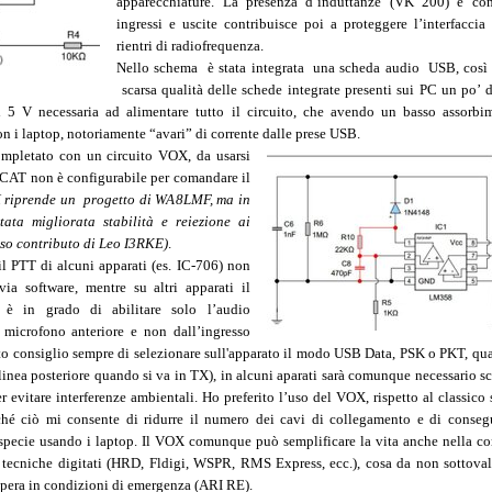
apparecchiature. La presenza d’induttanze (VK 200) e con
ingressi e uscite contribuisce poi a proteggere l’interfaccia
rientri di radiofrequenza.
Nello schema è stata integrata una scheda audio USB, così 
scarsa qualità delle schede integrate presenti sui PC un po’ d
i 5 V necessaria ad alimentare tutto il circuito, che avendo un basso assorbi
n i laptop, notoriamente “avari” di corrente dalle prese USB.
completato con un circuito VOX, da usarsi
il CAT non è configurabile per comandare il
 riprende un progetto di WA8LMF, ma in
tata migliorata stabilità e reiezione ai
ioso contributo di Leo I3RKE
)
.
 il PTT di alcuni apparati (es. IC-706) non
ia software, mentre su altri apparati il
è in grado di abilitare solo l’audio
 microfono anteriore e non dall’ingresso
sto consiglio sempre di selezionare sull'apparato il modo USB Data, PSK o PKT, qu
 linea posteriore quando si va in TX), in alcuni aparati sarà comunque necessario sc
r evitare interferenze ambientali. Ho preferito l’uso del VOX, rispetto al classic
hé ciò mi consente di ridurre il numero dei cavi di collegamento e di consegu
, specie usando i laptop. Il VOX comunque può semplificare la vita anche nella co
 tecniche digitati (HRD, Fldigi, WSPR, RMS Express, ecc.), cosa da non sottoval
opera in condizioni di emergenza (ARI RE).