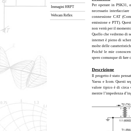
Per operare in PSK31, 
Immagini HRPT
necessario interfacciare
Webcam Reflex
connessione CAT (Comp
emissione e PTT). Quest
non verrà per il momento
Quello che vedremo di seg
internet è pieno di sche
molte delle caratteristic
Poiché le mie conoscenz
spero comunque di fare co
Descrizione
Il progetto è stato pensa
Yaesu e Icom. Questi se
valore tipico è di circ
mentre l’impedenza d’ing