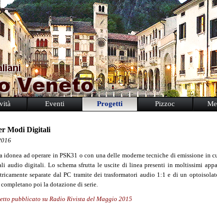
vità
Eventi
Progetti
Pizzoc
Me
er Modi Digitali
2016
ia idonea ad operare in PSK31 o con una delle moderne tecniche di emissione in cui
ali audio digitali. Lo schema sfrutta le uscite di linea presenti in moltissimi appa
ricamente separate dal PC tramite dei trasformatori audio 1:1 e di un optoisola
completano poi la dotazione di serie.
tto pubblicato su Radio Rivista del Maggio 2015