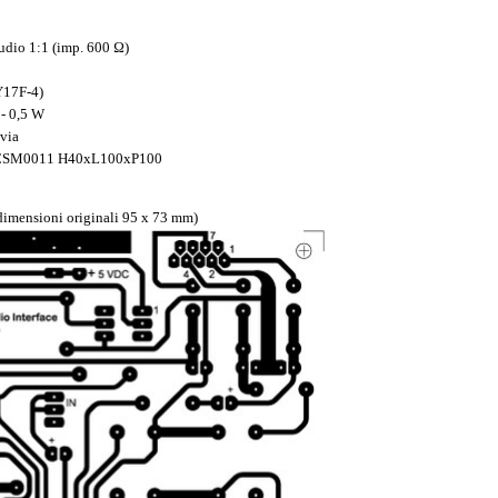
udio 1:1 (imp. 600 Ω)
Y17F-4)
 - 0,5 W
 via
d CSM0011 H40xL100xP100
 (dimensioni originali 95 x 73 mm)