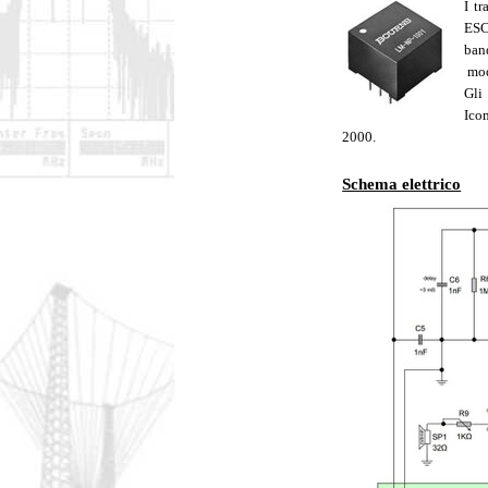
I t
ESC
ban
mod
Gli 
Ico
2000.
Schema elettrico