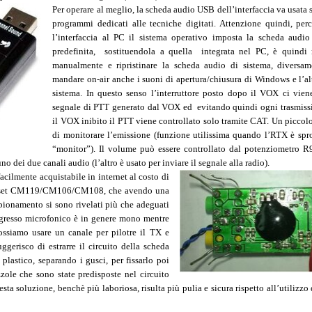
Per operare al meglio, la scheda audio USB dell’interfaccia va usata
programmi dedicati alle tecniche digitati. Attenzione quindi, pe
l’interfaccia al PC il sistema operativo imposta la scheda audio
predefinita, sostituendola a quella integrata nel PC, è quindi n
manualmente e ripristinare la scheda audio di sistema, diversame
mandare on-air anche i suoni di apertura/chiusura di Windows e l’al
sistema. In questo senso l’interruttore posto dopo il VOX ci vien
segnale di PTT generato dal VOX ed evitando quindi ogni trasmiss
il VOX inibito il PTT viene controllato solo tramite CAT. Un piccol
di monitorare l’emissione (funzione utilissima quando l’RTX è spr
“monitor”). Il volume può essere controllato dal potenziometro R
uno dei due canali audio (l’altro è usato per inviare il segnale alla radio).
cilmente acquistabile in internet al costo di
ipset CM119/CM106/CM108, che avendo una
ionamento si sono rivelati più che adeguati
ingresso microfonico è in genere mono mentre
possiamo usare un canale per pilotre il TX e
uggerisco di estrarre il circuito della scheda
plastico, separando i gusci, per fissarlo poi
zzole che sono state predisposte nel circuito
sta soluzione, benchè più laboriosa, risulta più pulia e sicura rispetto all’utilizzo