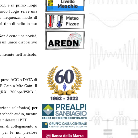
c.), è in primo luogo
econdo luogo serve una
o frequenza, modo di
l tipo di radio in uso
Non è certo una novità,
in un unico dispositivo
ntenute nell’articolo,
es. presa ACC o DATA di
AF Gain o Mic Gain. Il
i (RX 1200bps/PSK31),
zione telefonica) per
lla scheda audio, mentre
 pilotare il PTT.
rori di collegamento o
e per le ns. preziose