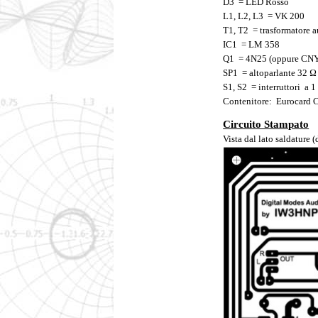
D3 = LED Rosso
L1, L2, L3 = VK 200
T1, T2 = trasformatore a
IC1 = LM 358
Q1 = 4N25 (oppure CN
SP1 = altoparlante 32 Ω
S1, S2 = interruttori a 1
Contenitore: Eurocar
Circuito Stampato
Vista dal lato saldature