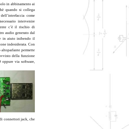
 solo in abbinamento ai
rchè quando si collega
 dell’interfaccia come
ecessario intervenire
nte c’è il rischio di
tro audio generato dal
e in aiuto inibendo il
ione indesiderata. Con
o altoparlante permette
ovvisto della funzione
9 oppure via software,
 di connettori jack, che