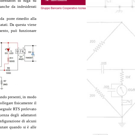
densatori di fuga su
 anche da indesiderati
da porre rimedio alla
atati. Da questa viene
mento, può funzionare
ando presenti, in modo
ollegare fisicamente il
o segnale RTS prelevato
enza degli adattatori
nfigurazione di alcuni
utare quando si è alle