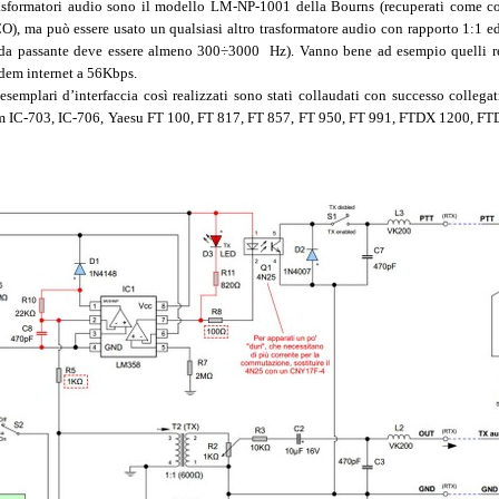
rasformatori audio sono il modello LM-NP-1001 della Bourns (recuperati come c
O), ma può essere usato un qualsiasi altro trasformatore audio con rapporto 1:1 
da passante deve essere almeno 300÷3000 Hz). Vanno bene ad esempio quelli re
em internet a 56Kbps.
esemplari d’interfaccia così realizzati sono stati collaudati con successo collegat
m IC-703, IC-706, Yaesu FT 100, FT 817, FT 857, FT 950, FT 991, FTDX 1200, 