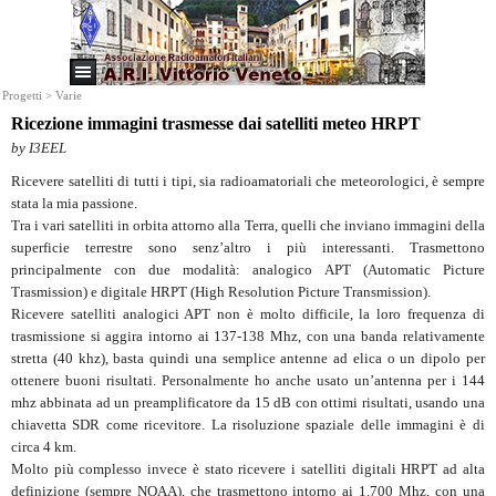
Progetti > Varie
Ricezione immagini trasmesse dai satelliti meteo HRPT
by I3EEL
Ricevere satelliti di tutti i tipi, sia radioamatoriali che meteorologici, è sempre
stata la mia passione.
Tra i vari satelliti in orbita attorno alla Terra, quelli che inviano immagini della
superficie terrestre sono senz’altro i più interessanti. Trasmettono
principalmente con due modalità: analogico APT (Automatic Picture
Trasmission) e digitale HRPT (High Resolution Picture Transmission).
Ricevere satelliti analogici APT non è molto difficile, la loro frequenza di
trasmissione si aggira intorno ai 137-138 Mhz, con una banda relativamente
stretta (40 khz), basta quindi una semplice antenne ad elica o un dipolo per
ottenere buoni risultati. Personalmente ho anche usato un’antenna per i 144
mhz abbinata ad un preamplificatore da 15 dB con ottimi risultati, usando una
chiavetta SDR come ricevitore. La risoluzione spaziale delle immagini è di
circa 4 km.
Molto più complesso invece è stato ricevere i satelliti digitali HRPT ad alta
definizione (sempre NOAA), che trasmettono intorno ai 1.700 Mhz, con una