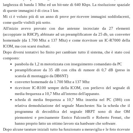
larghezza di banda 1 Mhz ed un bit-rate di 640 Kbps. La risoluzione spaziale
di queste immagini è di circa 1 km.
Mi ci è voluto più di un anno di prove per ricevere immagini soddisfacenti,
come quelle visibili più sotto.
All'inizio avevo provato con due antenne incrociate da 27 elementi
(accoppiate in RHCP), abbinate ad un preamplificatore da 25 db, un converter
homemade (da 1.700 Mhz a 137 Mhz) e come ricevitore un IC-R7000 della
ICOM, ma con scarsi risultati.
Dopo diversi tentativi ho finito per cambiare tutto il sistema, che è stato così
composto:
parabola da 1,2 m motorizzata con inseguimento comandato da PC
preamplificatore da 35 dB con cifra di rumore di 0,7 dB (preso in
scatola di montaggio da DB6NT)
converter homemade da 1.700 Mhz a 137 Mhz
ricevitore IC-R100 sempre della ICOM, con prelievo del segnale di
media frequenza a 10,7 Mhz all'interno dell'apparato.
scheda di media frequenza a 10,7 Mhz inserita nel PC (386) con
relativa demodulazione del segnale Manchester. Sia la scheda che il
programma di decodifica del segnale HRPT sono di due OM
piemontesi e precisamente Enrico Falconelli e Roberto Ferrari, che
hanno proprio fatto un ottimo lavoro sia hardware che software.
Dopo alcune tarature iniziali tutto ha funzionato a meraviglia e le foto ricevute