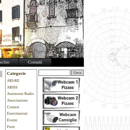
schio
Contatti
Categorie
Cerca
ARI-RE
ARISS
Assistenze Radio
Associazione
Contest
Esercitazioni
Eventi
Fiere