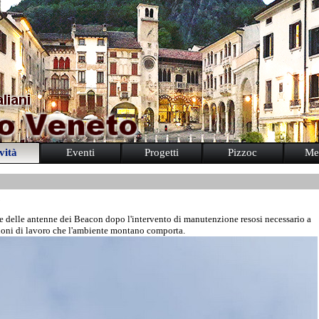
vità
Eventi
Progetti
Pizzoc
Me
3
one delle antenne dei Beacon dopo l'intervento di manutenzione resosi necessario a
ioni di lavoro che l'ambiente montano comporta.