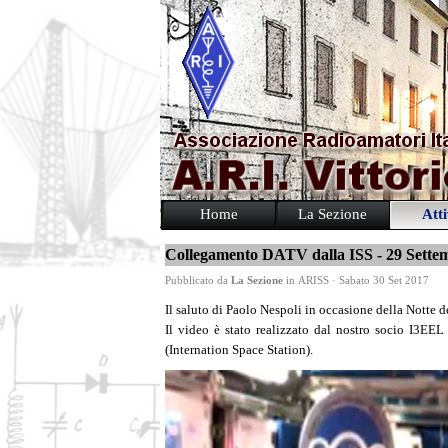
Home
La Sezione
Atti
Collegamento DATV dalla ISS - 29 Sette
Pubblicato da
La Sezione
in
ARISS
· Sabato 30 Set 2017
Il saluto di Paolo Nespoli in occasione della Notte d
Il video è stato realizzato dal nostro socio I3EE
(Internation Space Station).