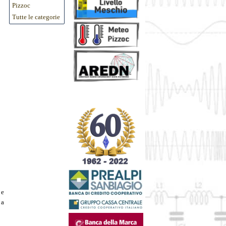
Pizzoc
Tutte le categorie
 e
 a