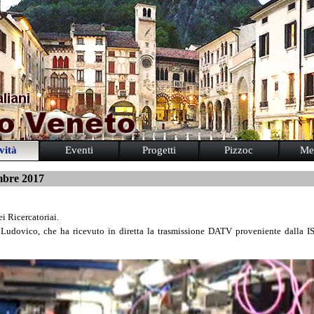
vità
Eventi
Progetti
Pizzoc
Me
mbre 2017
ei Ricercatoriai.
L Ludovico, che ha ricevuto in diretta la trasmissione DATV proveniente dalla I