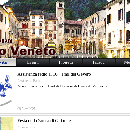
vità
Eventi
Progetti
Pizzoc
Me
Assistenza radio al 10^ Trail del Gevero
Assistenze Radio
Assistenza radio al Trail del Gevero di Cison di Valmarino
09 Nov 2025
Festa della Zucca di Gaiarine
Associazione