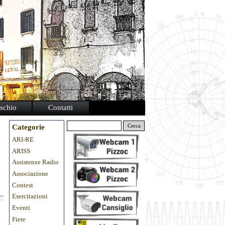
schio
Contatti
Categorie
Cerca
ARI-RE
ARISS
Assistenze Radio
Associazione
Contest
Esercitazioni
Eventi
Fiere