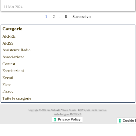
11 Mar 2024
1
2
...
8
Successivo
Categorie
ARI-RE
ARISS
Assistenze Radio
Associazione
Contest
Esercitazioni
Eventi
Fiere
Pizzoc
Tutte le categorie
Copyright © 2026 Sito Web ARI Vittorio Veneto - IQ3VV, tutti i diritti riservati.
Web designer IW3HNP
Privacy Policy
Cookie 
Privacy Policy