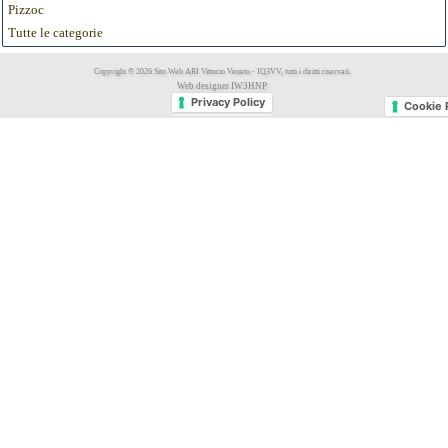
Pizzoc
Tutte le categorie
Copyright © 2026 Sito Web ARI Vittorio Veneto - IQ3VV, tutti i diritti riservati.
Web designer IW3HNP
Privacy Policy
Cookie 
Privacy Policy