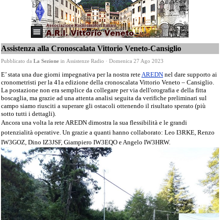
Assistenza alla Cronoscalata Vittorio Veneto-Cansiglio
Pubblicato da
La Sezione
in
Assistenze Radio
· Domenica 27 Ago 2023
E’ stata una due giorni impegnativa per la nostra rete
AREDN
nel dare supporto ai
cronometristi per la 41a edizione della cronoscalata Vittorio Veneto – Cansiglio.
La postazione non era semplice da collegare per via dell'orografia e della fitta
boscaglia, ma grazie ad una attenta analisi seguita da verifiche preliminari sul
campo siamo riusciti a superare gli ostacoli ottenendo il risultato sperato (più
sotto tutti i dettagli).
Ancora una volta la rete AREDN dimostra la sua flessibilità e le grandi
potenzialità operative. Un grazie a quanti hanno collaborato: Leo I3RKE, Renzo
IW3GOZ, Dino IZ3JSF, Giampiero IW3EQO e Angelo IW3HRW.